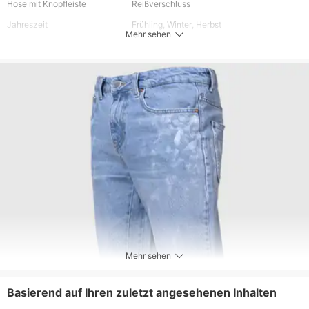
Hose mit Knopfleiste
Reißverschluss
Jahreszeit
Frühling, Winter, Herbst
Mehr sehen
Materielle
Denim
Länge
Lang
Stil
High Street, Vintage, Moto & Biker, Outdoor,
Safari-Stil
Elastizität des Gewebes
Nicht dehnbar
Pflegehinweise
Maschinenwäsche oder professionelle
chemische Reinigung
Enthaltene Komponenten
Ein Stück
Mehr sehen
Basierend auf Ihren zuletzt angesehenen Inhalten