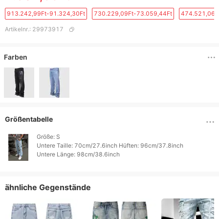
913.242,99Ft-91.324,30Ft
730.229,09Ft-73.059,44Ft
474.521,06F
Artikelnr.
:
29973917
Farben
Größentabelle
Größe: S

Untere Taille: 70cm/27.6inch Hüften: 96cm/37.8inch

ähnliche Gegenstände