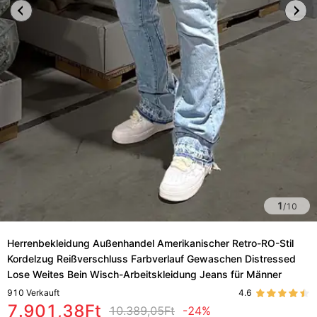
1
/
10
Herrenbekleidung Außenhandel Amerikanischer Retro-RO-Stil
Kordelzug Reißverschluss Farbverlauf Gewaschen Distressed
Lose Weites Bein Wisch-Arbeitskleidung Jeans für Männer
910
Verkauft
4.6
7.901,38Ft
10.389,05Ft
-24%