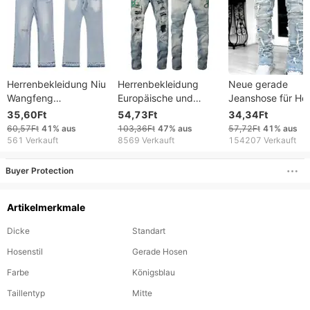
Herrenbekleidung Niu
Herrenbekleidung
Neue gerade
Wangfeng
Europäische und
Jeanshose für He
Nischentrendmarke im
amerikanische
im Jahr 2024,
35,60Ft
54,73Ft
34,34Ft
amerikanischen Stil,
Trendmarke
europäische und
60,57Ft
41%
aus
103,36Ft
47%
aus
57,72Ft
41%
aus
gewaschene alte,
Zerrissene Jeans
amerikanische Str
561 Verkauft
8569 Verkauft
154207 Verkauft
lockere Herren-Loch-
Herren Besticktes
Fashion, Ins, beli
Cleanfit-Jeans
Schlangenmuster
gerade Jeanshose
Buyer Protection
Schlangenhaut-Patch
Stretch-Patch
Stretch Slim
Artikelmerkmale
Herrenhose 6561
Dicke
Standart
Hosenstil
Gerade Hosen
Farbe
Königsblau
Taillentyp
Mitte