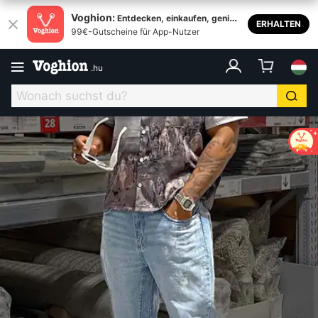
Voghion:
Entdecken, einkaufen, genieß
ERHALTEN
99€-Gutscheine für App-Nutzer
en
.
hu