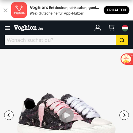
Voghion:
Entdecken, einkaufen, genieß
ERHALTEN
99€-Gutscheine für App-Nutzer
en
.
hu