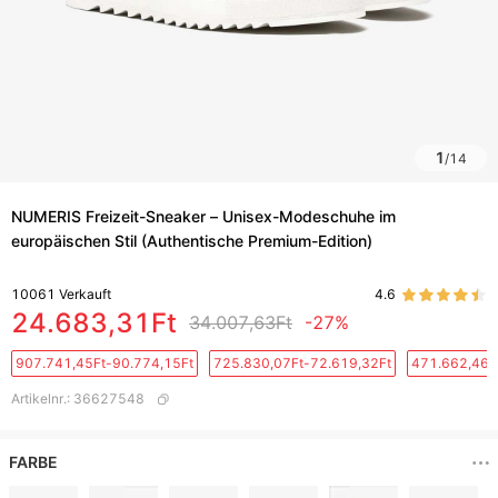
1
/
14
NUMERIS Freizeit-Sneaker – Unisex-Modeschuhe im
europäischen Stil (Authentische Premium-Edition)
10061
Verkauft
4.6
24.683,31Ft
34.007,63Ft
-27%
907.741,45Ft-90.774,15Ft
725.830,07Ft-72.619,32Ft
471.662,46F
Artikelnr.
:
36627548
FARBE