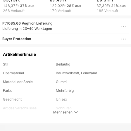
Alltagslook in
Bewegungen
herbst neue
148,37Ft
37%
aus
122,02Ft
28%
aus
37,39Ft
21%
aus
Streetwear-Optik
atmungsaktive
268 Verkauft
170 Verkauft
185 Verkauft
komfortable leder
passenden farbe
Ft1085.66 Voghion Lieferung
laufschuhe
Lieferung in 20–40 Werktagen
Buyer Protection
Artikelmerkmale
Stil
Beiläufig
Obermaterial
Baumwollstoff, Leinwand
Material der Sohle
Gummi
Farbe
Mehrfarbig
Geschlecht
Unisex
Art des Verschlusses
Schnüren
Mehr sehen
Schuhkarton
Nein