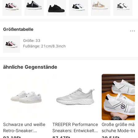
Größentabelle
Größe: 33

Fußlänge: 21cm/8.3inch 
ähnliche Gegenstände
Schwarze und weiße
TREEPER Performance
Große größe män
Retro-Sneaker:
Sneakers: Entwickelt
schuhe Mode-tre
Zeitloser Stil für den
für dynamische
männer casual sc
93,19Ft
87,47Ft
29,51Ft