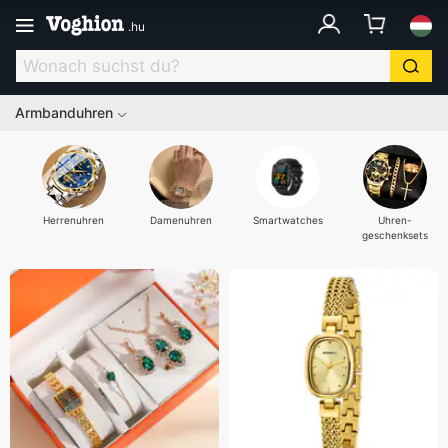
.
hu
Armbanduhren
Herrenuhren
Damenuhren
Smartwatches
Uhren-
geschenksets